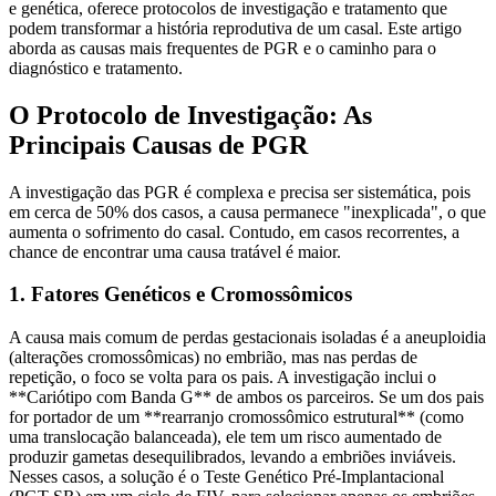
e genética, oferece protocolos de investigação e tratamento que
podem transformar a história reprodutiva de um casal. Este artigo
aborda as causas mais frequentes de PGR e o caminho para o
diagnóstico e tratamento.
O Protocolo de Investigação: As
Principais Causas de PGR
A investigação das PGR é complexa e precisa ser sistemática, pois
em cerca de 50% dos casos, a causa permanece "inexplicada", o que
aumenta o sofrimento do casal. Contudo, em casos recorrentes, a
chance de encontrar uma causa tratável é maior.
1. Fatores Genéticos e Cromossômicos
A causa mais comum de perdas gestacionais isoladas é a aneuploidia
(alterações cromossômicas) no embrião, mas nas perdas de
repetição, o foco se volta para os pais. A investigação inclui o
**Cariótipo com Banda G** de ambos os parceiros. Se um dos pais
for portador de um **rearranjo cromossômico estrutural** (como
uma translocação balanceada), ele tem um risco aumentado de
produzir gametas desequilibrados, levando a embriões inviáveis.
Nesses casos, a solução é o Teste Genético Pré-Implantacional