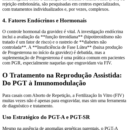
rejeição embrionária, são pesquisadas em centros especializados,
com tratamentos individualizados e, por vezes, complexos.
4. Fatores Endócrinos e Hormonais
O controle hormonal da gravidez é vital. A investigação endócrina
inclui a avaliação da **função tireoidiana** (hipotireoidismo não
tratado é um fator de risco) e o rastreio de **diabetes não
controlada**. A **Insuficiência de Fase Lútea** (baixa produção
de Progesterona no início da gravidez) é debatida, mas a
suplementação de Progesterona é uma prática comum em pacientes
com PGR, especialmente naquelas que engravidam via FIV.
O Tratamento na Reprodução Assistida:
Do PGT à Imunomodulação
Para casais com Aborto de Repetição, a Fertilização In Vitro (FIV)
muitas vezes não é apenas para engravidar, mas sim uma ferramenta
de diagnóstico e tratamento.
Uso Estratégico do PGT-A e PGT-SR
Mesmo na ausência de anomalias genéticas parentais, o PGT-A