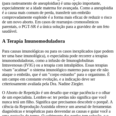
(para rastreamento de aneuploidias) é uma opção importante,
especialmente se a idade materna for avançada. Como a aneuploidia
é a causa mais comum de perda, transferir um embrião
comprovadamente euploide é a forma mais eficaz de reduzir o risco
de um novo aborto. Em casos de rearranjos cromossômicos
parentais, o PGT-SR é a única solução para a gravidez de um feto
saudável.
A Terapia Imunomoduladora
Para causas imunológicas ou para os casos inexplicados (que podem
ter uma base imunológica), o especialista pode recorrer a terapias
imunomoduladoras, como a infusão de Imunoglobulinas
Intravenosas (IVIG) ou a terapia com intralipídios. Essas terapias
visam "acalmar" o sistema imunológico materno para que ele não
ataque o embrião, que é um "corpo estranho" para o organismo. É
um campo em constante evolução, e a indicação deve ser
criteriosamente avaliada pela Dra. Nadine Ziegler.
O Aborto de Repetição é um desafio que exige paciência e o olhar
de um especialista. Lembre-se: ter perdas não significa que você
nunca terá um filho. Significa que precisamos descobrir o porquê. A
ciência da Reprodução Assistida oferece um arsenal de ferramentas
diagnósticas e terapêuticas para desvendar as causas e guiar você a
uma gestação de termo. O sofrimento das perdas tem solução, e o