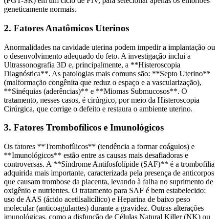
(PGT-SR) em um ciclo de FIV, para selecionar apenas os embriões
geneticamente normais.
2. Fatores Anatômicos Uterinos
Anormalidades na cavidade uterina podem impedir a implantação ou
o desenvolvimento adequado do feto. A investigação inclui a
Ultrassonografia 3D e, principalmente, a **Histeroscopia
Diagnóstica**. As patologias mais comuns são: **Septo Uterino**
(malformação congênita que reduz o espaço e a vascularização),
**Sinéquias (aderências)** e **Miomas Submucosos**. O
tratamento, nesses casos, é cirúrgico, por meio da Histeroscopia
Cirúrgica, que corrige o defeito e restaura o ambiente uterino.
3. Fatores Trombofílicos e Imunológicos
Os fatores **Trombofílicos** (tendência a formar coágulos) e
**Imunológicos** estão entre as causas mais desafiadoras e
controversas. A **Síndrome Antifosfolípide (SAF)** é a trombofilia
adquirida mais importante, caracterizada pela presença de anticorpos
que causam trombose da placenta, levando à falha no suprimento de
oxigênio e nutrientes. O tratamento para SAF é bem estabelecido:
uso de AAS (ácido acetilsalicílico) e Heparina de baixo peso
molecular (anticoagulantes) durante a gravidez. Outras alterações
imunológicas, como a disfunção de Células Natural Killer (NK) ou